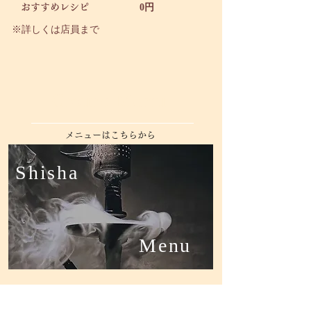
​
おすすめレシピ
0円
​※詳しくは店員まで
Ground Memu
​メニューはこちらから​
​Shisha
​Menu
​Drink
​Menu